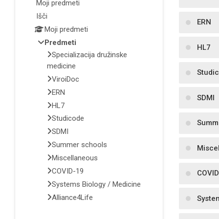
Moji predmeti
Išči
ERN
Moji predmeti
Predmeti
HL7
Specializacija družinske
medicine
Studi
ViroiDoc
ERN
SDMI
HL7
Studicode
Summe
SDMI
Summer schools
Misce
Miscellaneous
COVID-19
COVID
Systems Biology / Medicine
Alliance4Life
Syste