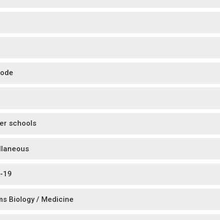
code
r schools
llaneous
-19
ms Biology / Medicine