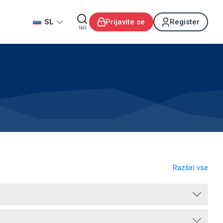
SL
Prijavite se
Register
Išči
Razširi vse