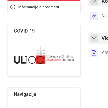
Ko
Skrči
Informacije o predmetu
Vpr
Bloki
Preskoči COVID-19
COVID-19
Vi
Skrči
COV
Preskoči Navigacija
Navigacija