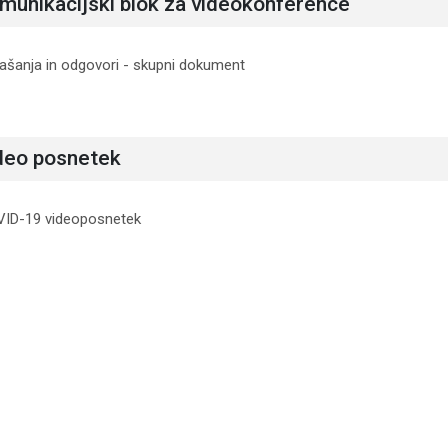
munikacijski blok za videokonference
URL
ašanja in odgovori - skupni dokument
deo posnetek
Datoteka
ID-19 videoposnetek