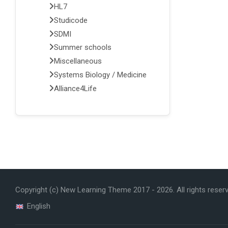
HL7
Studicode
SDMI
Summer schools
Miscellaneous
Systems Biology / Medicine
Alliance4Life
Copyright (c) New Learning Theme 2017 -
2026
. All rights reser
English