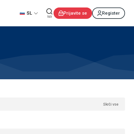
SL
Prijavite se
Register
Išči
Skrči vse